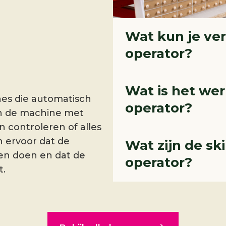
Wat kun je ve
operator
?
Wat is het we
es die automatisch
operator
?
n de machine met
en controleren of alles
 ervoor dat de
Wat zijn de sk
en doen en dat de
operator
?
t.