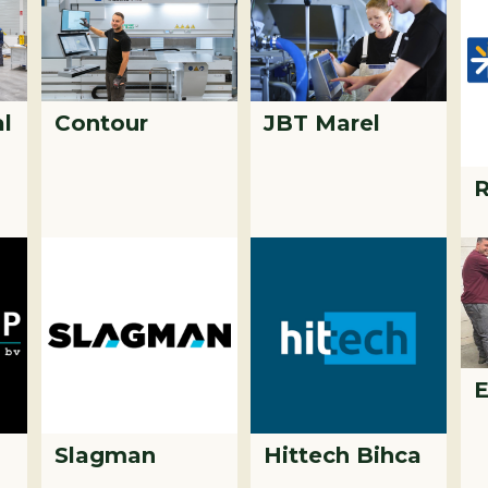
l
Contour
JBT Marel
R
E
Slagman
Hittech Bihca