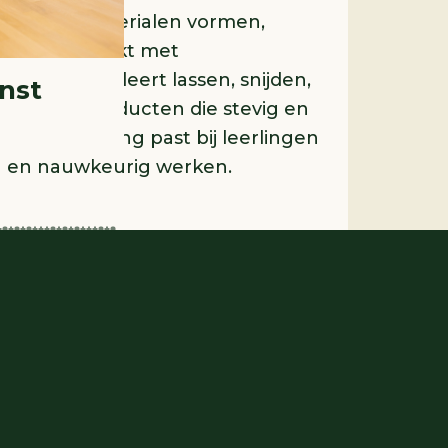
 leer je materialen vormen,
rken. Je werkt met
machines, leert lassen, snijden,
nst
n maakt producten die stevig en
. Deze richting past bij leerlingen
ch en nauwkeurig werken.
over deze opleiding
chnisch Lyceum als je al weet
n!