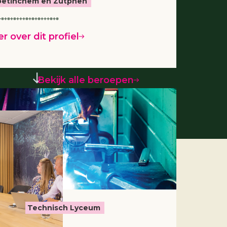
 Doetinchem en Zutphen
r over dit profiel
Bekijk alle beroepen
3 jaar
Technisch Lyceum
rken