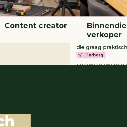
Bij Metaalbewerken
verbinden en afwe
gereedschappen en 
Content creator
Binnendie
boren en meten, e
verkoper
precies moeten zijn
die graag praktis
Terborg
Meer 
Check ook het Te
wat je wilt worde