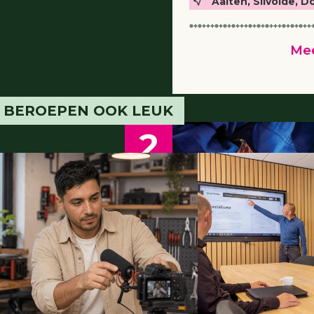
Aalten, Silvolde,
Mee
E BEROEPEN OOK LEUK
2
Vervolgopleiding
2-
Metaalbewe