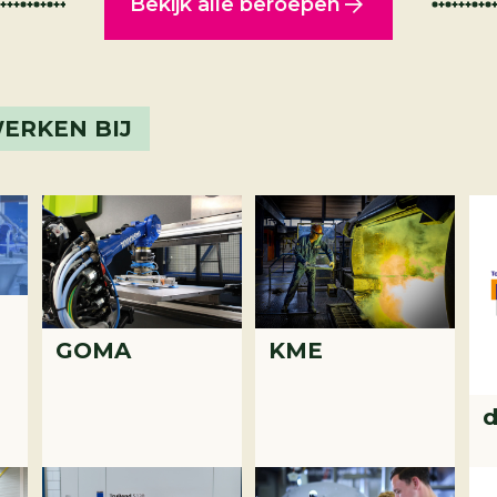
Bekijk alle beroepen
ERKEN BIJ
GOMA
KME
d