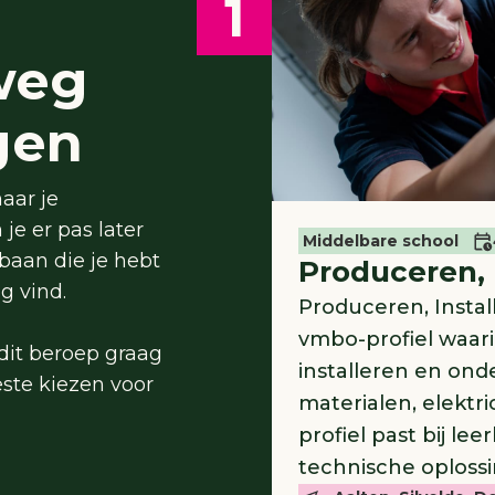
1
weg
gen
aar je
e er pas later
Middelbare school
 baan die je hebt
Produceren, 
g vind.
Produceren, Instal
vmbo-profiel waari
dit beroep graag
installeren en on
este kiezen voor
materialen, elektri
profiel past bij le
technische oploss