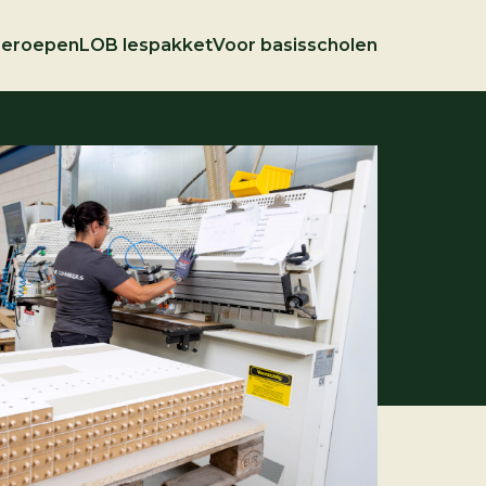
beroepen
 PO
Voor VO
LOB lespakket
Voor bedrijven
Voor basisscholen
Over Tech-Tok