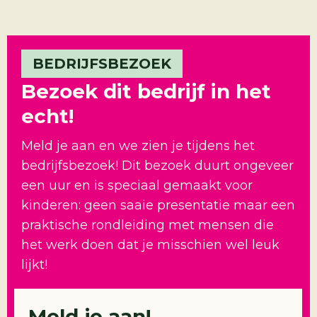
BEDRIJFSBEZOEK
Bezoek dit bedrijf in het
echt!
Meld je aan en we zien je tijdens het
bedrijfsbezoek! Dit bezoek duurt ongeveer
een uur en is speciaal gemaakt voor
kinderen: geen saaie presentatie maar een
praktische rondleiding met mensen die
het werk doen dat je misschien wel leuk
lijkt!
Meld je aan!