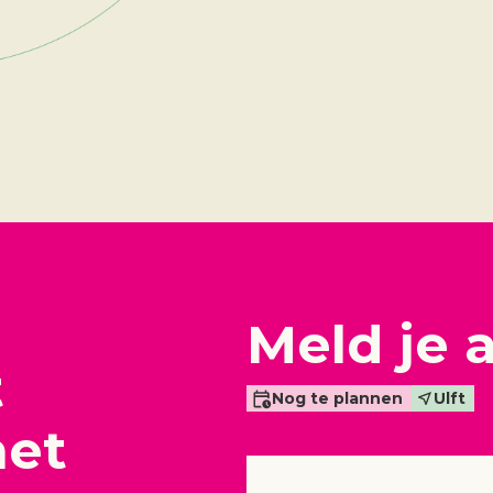
Meld je 
t
Nog te plannen
Ulft
het