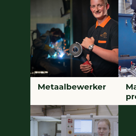
Metaalbewerker
Ma
p