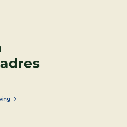
n
adres
ving