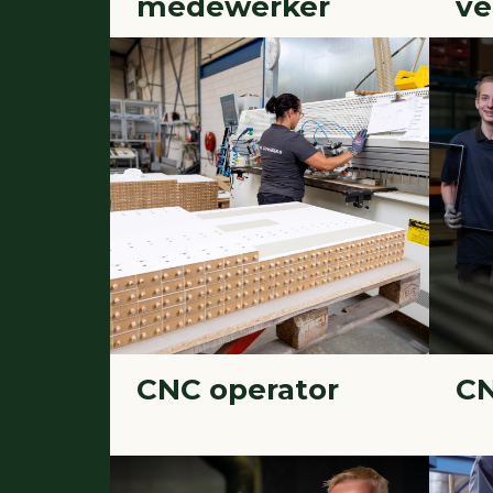
medewerker
ve
CNC operator
CN