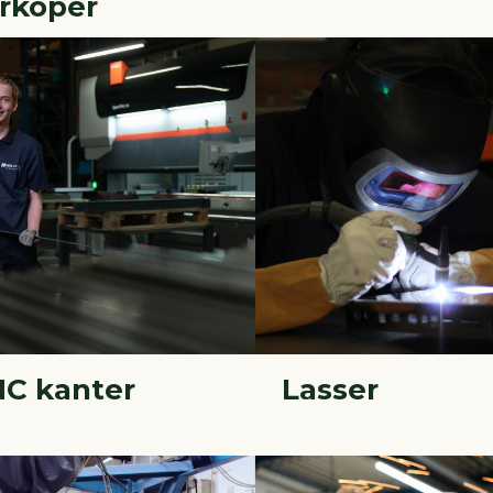
rkoper
C kanter
Lasser