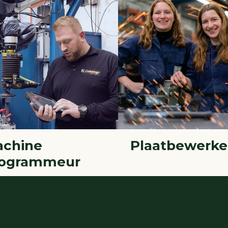
chine
Plaatbewerke
rogrammeur