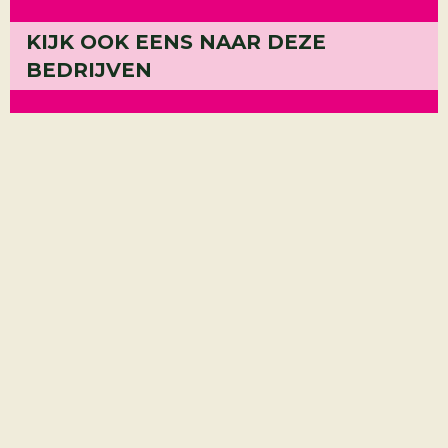
KIJK OOK EENS NAAR DEZE
Ulamo
metaal
BEDRIJVEN
Finis Eil