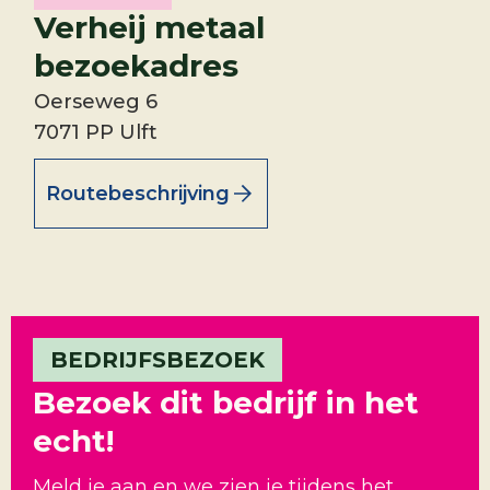
Verheij metaal
bezoekadres
Oerseweg 6
7071 PP Ulft
Routebeschrijving
BEDRIJFSBEZOEK
Bezoek dit bedrijf in het
echt!
Meld je aan en we zien je tijdens het