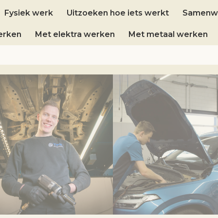
Fysiek werk
Uitzoeken hoe iets werkt
Samenw
erken
Met elektra werken
Met metaal werken