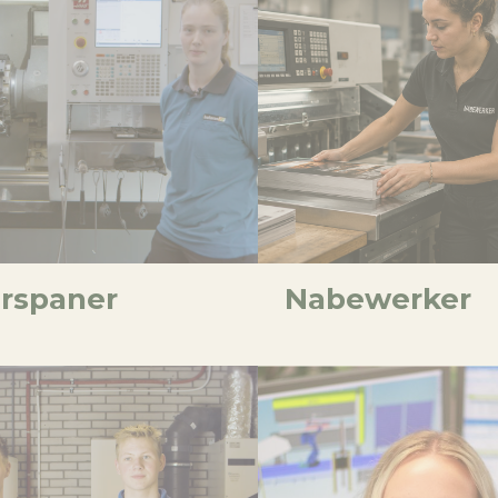
rspaner
Nabewerker