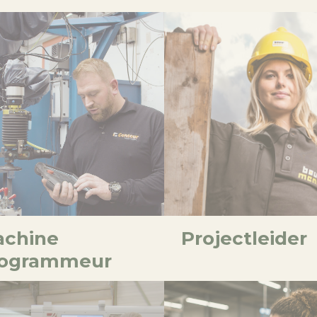
chine
Projectleider
rogrammeur