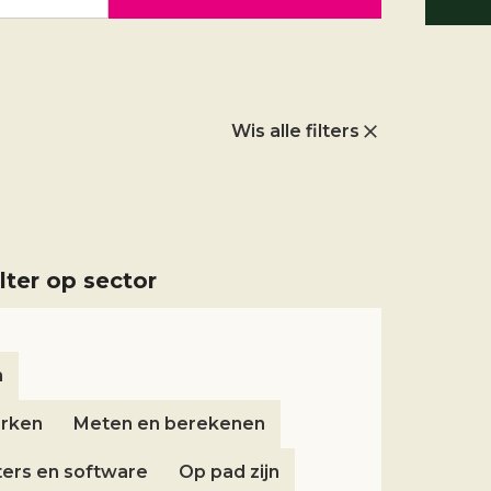
Wis alle filters
ilter op sector
n
erken
Meten en berekenen
ers en software
Op pad zijn