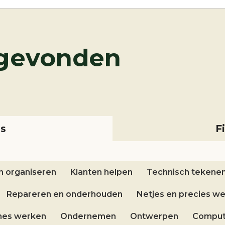
gevonden
ls
F
n organiseren
Klanten helpen
Technisch tekene
Repareren en onderhouden
Netjes en precies w
nes werken
Ondernemen
Ontwerpen
Comput