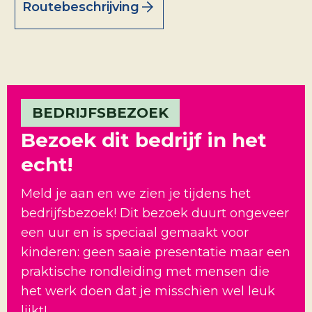
Routebeschrijving
BEDRIJFSBEZOEK
Bezoek dit bedrijf in het
echt!
Meld je aan en we zien je tijdens het
bedrijfsbezoek! Dit bezoek duurt ongeveer
een uur en is speciaal gemaakt voor
kinderen: geen saaie presentatie maar een
praktische rondleiding met mensen die
het werk doen dat je misschien wel leuk
lijkt!