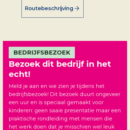
Routebeschrijving
BEDRIJFSBEZOEK
Bezoek dit bedrijf in het
echt!
Meld je aan en we zien je tijdens het
bedrijfsbezoek! Dit bezoek duurt ongeveer
een uur en is speciaal gemaakt voor
kinderen: geen saaie presentatie maar een
praktische rondleiding met mensen die
het werk doen dat je misschien wel leuk