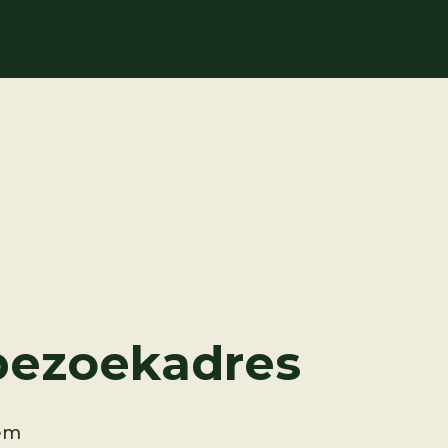
ezoekadres
em