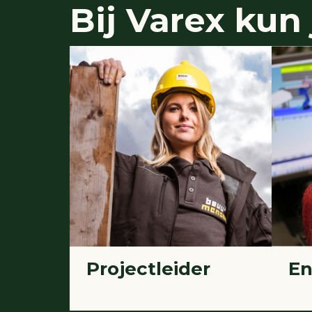
Bij
Varex
kun j
Projectleider
En