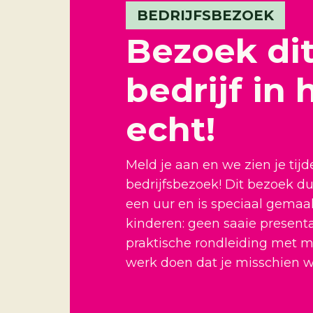
BEDRIJFSBEZOEK
Bezoek di
bedrijf in 
echt!
Meld je aan en we zien je tijd
bedrijfsbezoek! Dit bezoek d
een uur en is speciaal gemaa
kinderen: geen saaie present
praktische rondleiding met m
werk doen dat je misschien wel