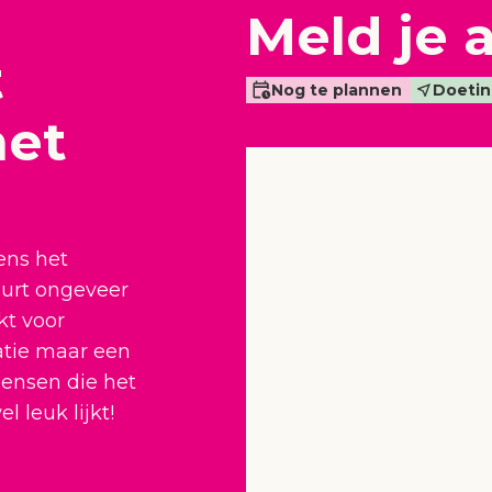
Meld je 
t
Nog te plannen
Doeti
het
ens het
uurt ongeveer
kt voor
atie maar een
ensen die het
 leuk lijkt!