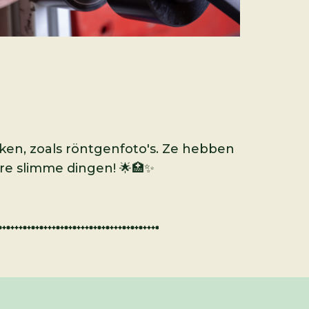
en, zoals röntgenfoto's. Ze hebben
ere slimme dingen! 🌟🏥✨