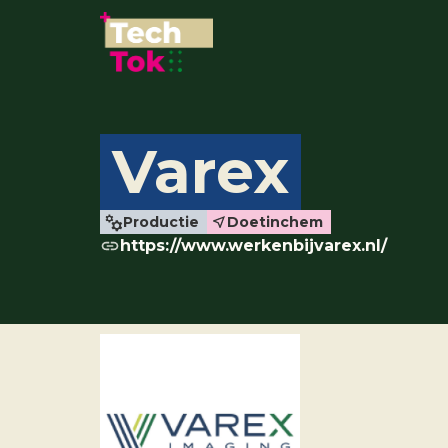
Varex
Productie
Doetinchem
https://www.werkenbijvarex.nl/