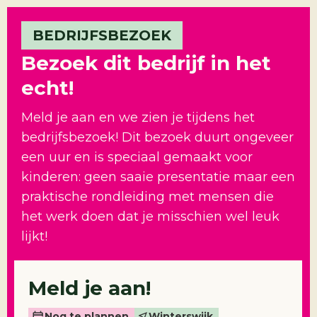
BEDRIJFSBEZOEK
Bezoek dit bedrijf in het
echt!
Meld je aan en we zien je tijdens het
bedrijfsbezoek! Dit bezoek duurt ongeveer
een uur en is speciaal gemaakt voor
kinderen: geen saaie presentatie maar een
praktische rondleiding met mensen die
het werk doen dat je misschien wel leuk
lijkt!
Meld je aan!
Nog te plannen
Winterswijk