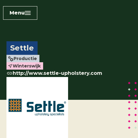
Menu
Settle
Productie
Winterswijk
http://www.settle-upholstery.com