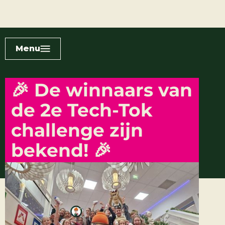
Menu
🎉 De winnaars van
de 2e Tech-Tok
challenge zijn
bekend! 🎉