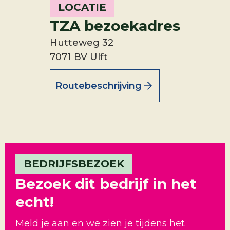
LOCATIE
TZA
bezoekadres
Hutteweg 32
7071 BV Ulft
Routebeschrijving
BEDRIJFSBEZOEK
Bezoek dit bedrijf in het
echt!
Meld je aan en we zien je tijdens het